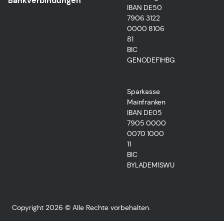
Bankverbindungen
IBAN DE50
7906 3122
0000 8106
81
BIC
GENODEF1HBG
Sparkasse
Mainfranken
IBAN DE05
7905 0000
0070 1000
11
BIC
BYLADEM1SWU
Copyright 2026 © Alle Rechte vorbehalten.