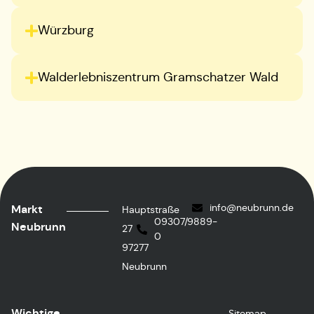
Würzburg
Walderlebniszentrum Gramschatzer Wald
info@neubrunn.de
Markt
Hauptstraße
09307/9889-
Neubrunn
27
0
97277
Neubrunn
Wichtige
Sitemap