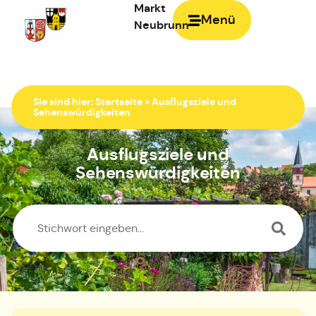
Markt
Menü
Neubrunn
Zur Startseite
Sie sind hier:
Startseite
»
Ausflugsziele und
Sehenswürdigkeiten
Ausflugsziele und
Sehenswürdigkeiten