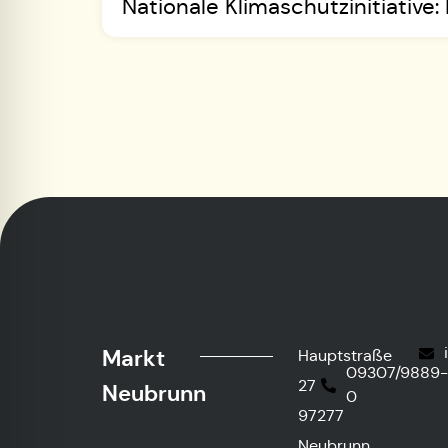
Nationale Klimaschutzinitiative
Markt
Hauptstraße
09307/9889
27
Neubrunn
0
97277
Neubrunn