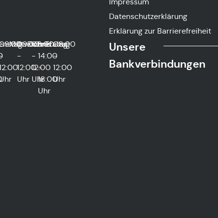
Impressum
Datenschutzerklärung
Erklärung zur Barrierefreiheit
g
0
enstag
08:00
Mittwoch
08:00
Donnerstag
08:00
und
Freitag
08:00
Unsere
0
-
-
-
14:00
-
Bankverbindungen
12:00
12:00
12:00
-
12:00
0
Uhr
Uhr
Uhr
18:00
Uhr
Uhr