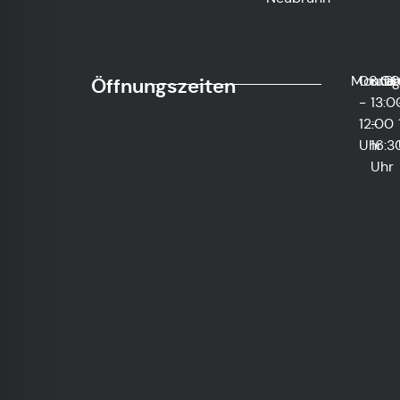
Monta
08:0
und
Di
Öffnungszeiten
-
13:0
12:00
-
Uhr
16:3
Uhr