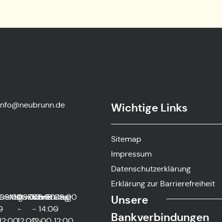
info@neubrunn.de
Wichtige Links
-
Sitemap
Impressum
Datenschutzerklärung
Erklärung zur Barrierefreiheit
g
0
enstag
08:00
Mittwoch
08:00
Donnerstag
08:00
und
Freitag
08:00
Unsere
0
-
-
-
14:00
-
Bankverbindungen
12:00
12:00
12:00
-
12:00