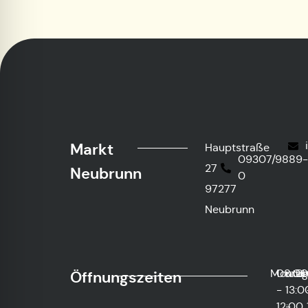
Markt
Hauptstraße
09307/9889
27
Neubrunn
0
97277
Neubrunn
Monta
08:0
und
Di
Öffnungszeiten
-
13:0
12:00
-