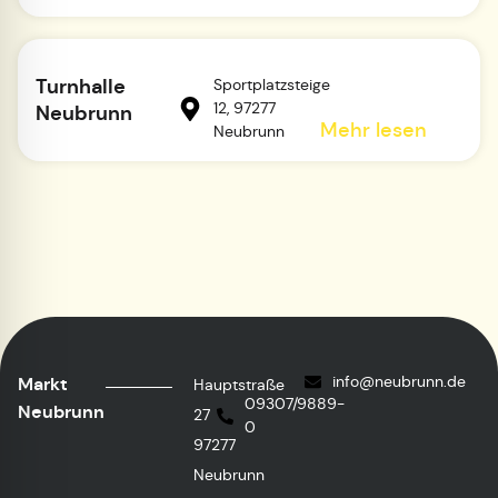
Turnhalle
Sportplatzsteige
12, 97277
Neubrunn
Mehr lesen
Neubrunn
info@neubrunn.de
Markt
Hauptstraße
09307/9889-
Neubrunn
27
0
97277
Neubrunn