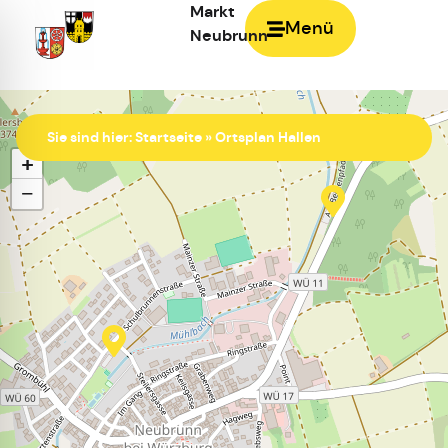
Markt
Menü
Neubrunn
Zur Startseite
Sie sind hier:
Startseite
»
Ortsplan Hallen
+
−