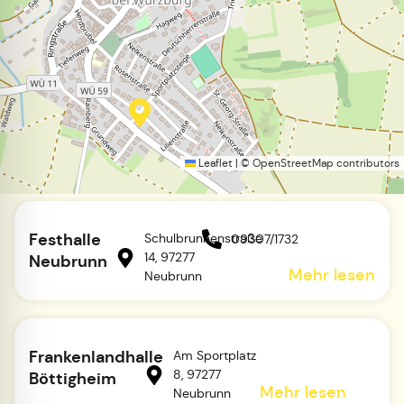
Leaflet
|
©
OpenStreetMap
contributors
Festhalle
Schulbrunnenstraße
09307/1732
14, 97277
Neubrunn
Mehr lesen
Neubrunn
Frankenlandhalle
Am Sportplatz
8, 97277
Böttigheim
Mehr lesen
Neubrunn