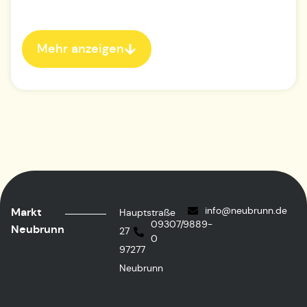
Mehr anzeigen
info@neubrunn.de
Markt
Hauptstraße
09307/9889-
Neubrunn
27
0
97277
Neubrunn