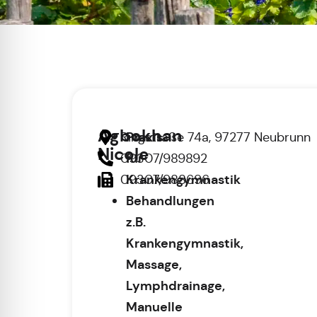
Agbokhan
Praxis
Ringstraße 74a, 97277 Neubrunn
Nicole
für
09307/989892
Krankengymnastik
09307/988696
Behandlungen
z.B.
Krankengymnastik,
Massage,
Lymphdrainage,
Manuelle