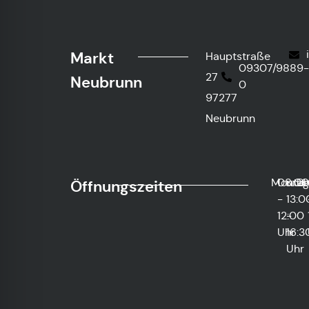
Markt
Hauptstraße
09307/9889
27
Neubrunn
0
97277
Neubrunn
Monta
08:0
und
Di
Öffnungszeiten
-
13:0
12:00
-
Uhr
16:3
Uhr