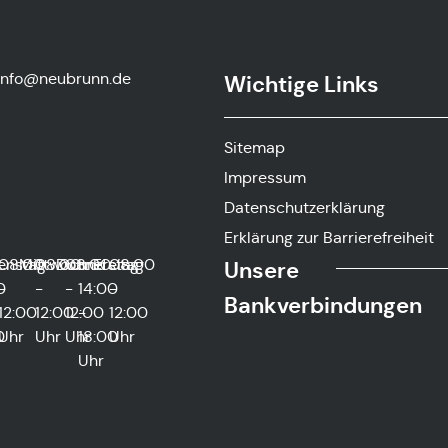
info@neubrunn.de
Wichtige Links
-
Sitemap
Impressum
Datenschutzerklärung
Erklärung zur Barrierefreiheit
g
0
enstag
08:00
Mittwoch
08:00
Donnerstag
08:00
und
Freitag
08:00
Unsere
0
-
-
-
14:00
-
Bankverbindungen
12:00
12:00
12:00
-
12:00
0
Uhr
Uhr
Uhr
18:00
Uhr
Uhr