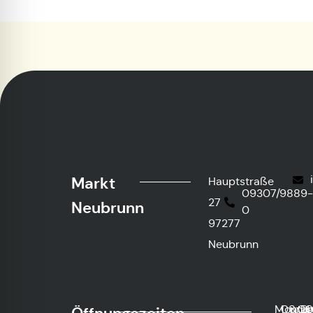
Markt
Hauptstraße
09307/9889
27
Neubrunn
0
97277
Neubrunn
Monta
08:0
und
Di