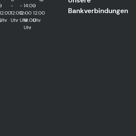
Unsere
0
-
-
-
14:00
-
Bankverbindungen
12:00
12:00
12:00
-
12:00
0
Uhr
Uhr
Uhr
18:00
Uhr
Uhr