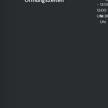
Öffnungszeiten
-
13:0
12:00
-
Uhr
16:3
Uhr