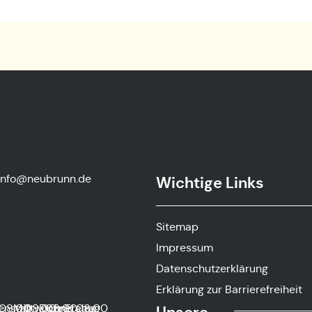
info@neubrunn.de
Wichtige Links
-
Sitemap
Impressum
Datenschutzerklärung
Erklärung zur Barrierefreiheit
g
0
enstag
08:00
Mittwoch
08:00
Donnerstag
08:00
und
Freitag
08:00