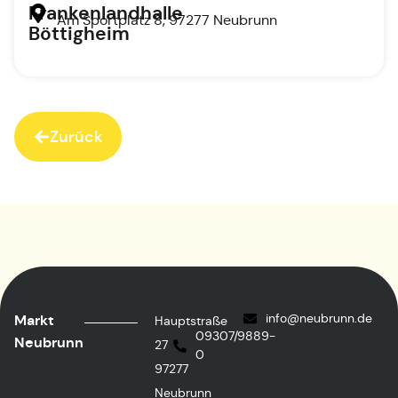
Frankenlandhalle
Am Sportplatz 8, 97277 Neubrunn
Böttigheim
Zurück
info@neubrunn.de
Markt
Hauptstraße
09307/9889-
Neubrunn
27
0
97277
Neubrunn