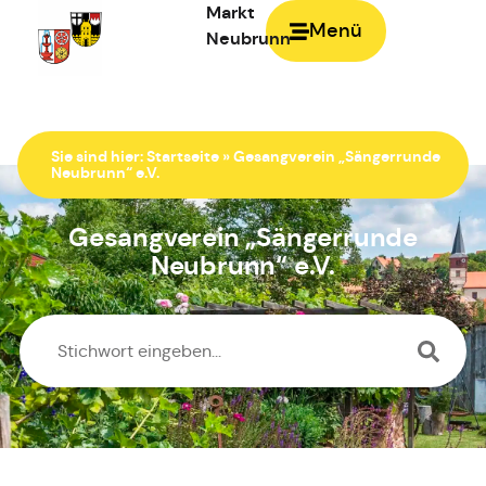
Markt
Menü
Neubrunn
Zur Startseite
Sie sind hier:
Startseite
»
Gesangverein „Sängerrunde
Neubrunn“ e.V.
Gesangverein „Sängerrunde
Neubrunn“ e.V.