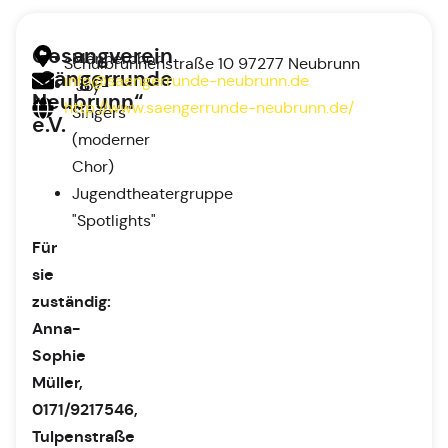
Gesangverein
Männerchor
Schulbrunnenstraße 10 97277 Neubrunn
„Sängerrunde
info@saengerrunde-neubrunn.de
"Joy-
Neubrunn“
http://www.saengerrunde-neubrunn.de/
Singers"
e.V.
(moderner
Chor)
Jugendtheatergruppe
"Spotlights"
Für
sie
zuständig:
Anna-
Sophie
Müller,
0171/9217546,
Tulpenstraße