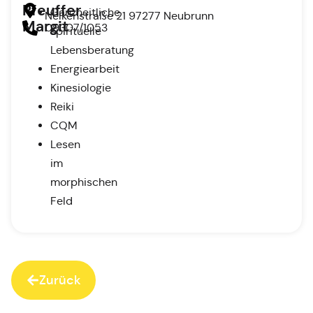
Pfeuffer
Ganzheitliche
Nelkenstraße 21 97277 Neubrunn
Margit
09307/1053
spirituelle
Lebensberatung
Energiearbeit
Kinesiologie
Reiki
CQM
Lesen
im
morphischen
Feld
Zurück