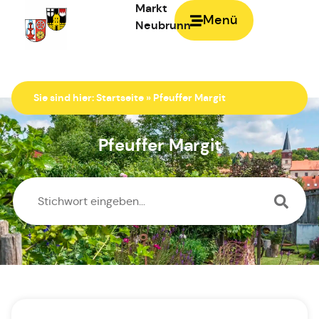
Markt
Menü
Neubrunn
Zur Startseite
Sie sind hier:
Startseite
»
Pfeuffer Margit
Pfeuffer Margit