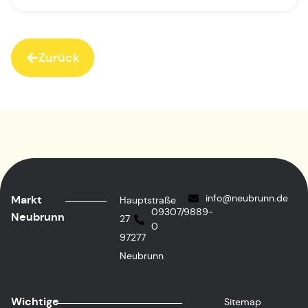
Zurück
info@neubrunn.de
Markt
Hauptstraße
09307/9889-
Neubrunn
27
0
97277
Neubrunn
Wichtige
Sitemap