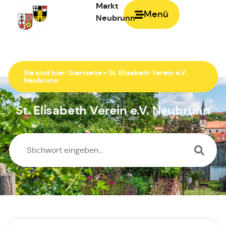
Markt
Menü
Neubrunn
Zur Startseite
Sie sind hier:
Startseite
»
St. Elisabeth Verein e.V.
Neubrunn
St. Elisabeth Verein e.V. Neubrunn