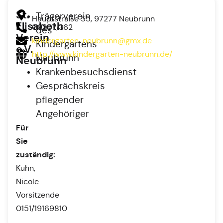
St.
Trägerverein
Hauptstraße 55, 97277 Neubrunn
Elisabeth
09307/362
des
Verein
kindergarten-neubrunn@gmx.de
Kindergartens
e.V.
http://www.kindergarten-neubrunn.de/
Neubrunn
Neubrunn
Krankenbesuchsdienst
Gesprächskreis
pflegender
Angehöriger
Für
Sie
zuständig:
Kuhn,
Nicole
Vorsitzende
0151/19169810