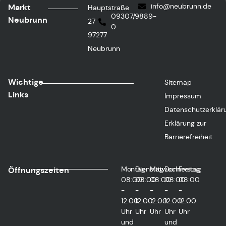
info@neubrunn.de
Markt
Hauptstraße
09307/9889-
Neubrunn
27
0
97277
Neubrunn
Wichtige
Sitemap
Links
Impressum
Datenschutzerklär
Erklärung zur
Barrierefreiheit
Montag
Dienstag
Mittwoch
Donnerstag
Freitag
Öffnungszeiten
08:00
08:00
08:00
08:00
08:00
-
-
-
-
-
12:00
12:00
12:00
12:00
12:00
Uhr
Uhr
Uhr
Uhr
Uhr
und
und