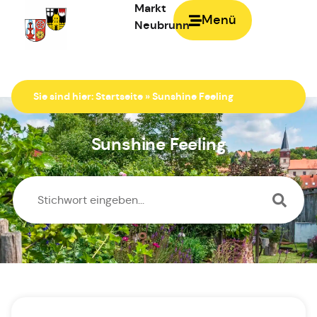
Markt
Menü
Neubrunn
Zur Startseite
Sie sind hier:
Startseite
»
Sunshine Feeling
Sunshine Feeling