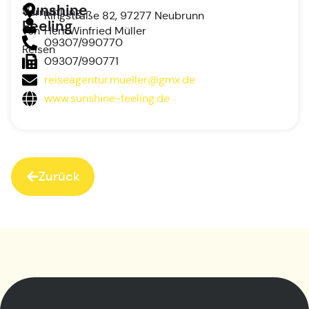
Sunshine
Vermittlung
Ringstraße 82, 97277 Neubrunn
Feeling
von
Herr Winfried Müller
09307/990770
Reisen
09307/990771
reiseagentur.mueller@gmx.de
www.sunshine-feeling.de
Zurück