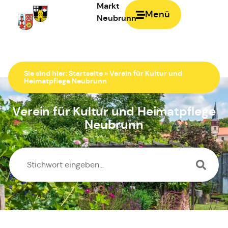
Markt
Menü
Neubrunn
Zur Startseite
Sie sind hier:
Startseite
»
Verein für Kultur und
Heimatpflege Neubrunn
Verein für Kultur und Heimatpflege
Neubrunn