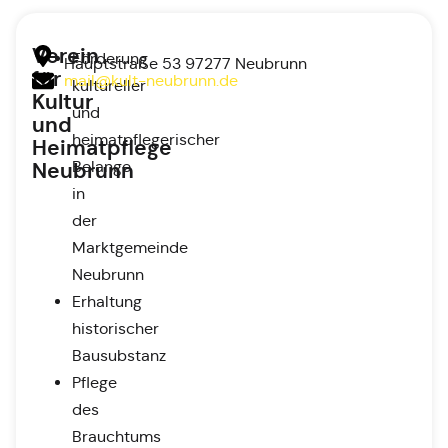
Verein
Förderung
Hauptstraße 53 97277 Neubrunn
für
mail@kult-neubrunn.de
kultureller
Kultur
und
und
heimatpflegerischer
Heimatpflege
Belange
Neubrunn
in
der
Marktgemeinde
Neubrunn
Erhaltung
historischer
Bausubstanz
Pflege
des
Brauchtums