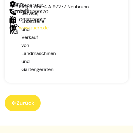
Zürn
Reparatur,
Ringstraße 4 A 97277 Neubrunn
GmbH
09307/99170
Service,
&
09307/99171
Ersatzteile
Co.
www.zuern.de
und
KG
Verkauf
von
Landmaschinen
und
Gartengeräten
Zurück