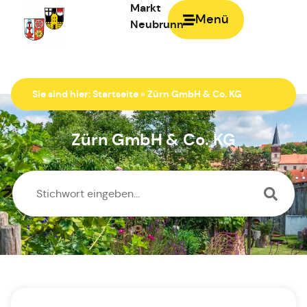
Markt
Menü
Neubrunn
Zur Startseite
Sie sind hier:
Startseite
»
Zürn GmbH & Co. KG
Zürn GmbH & Co. KG