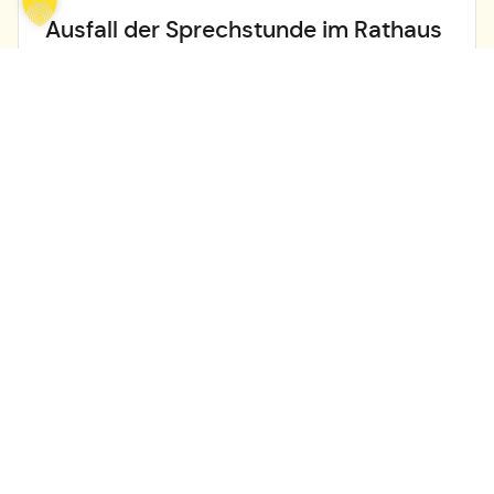
Ausfall der Sprechstunde im Rathaus
Böttigheim
Dienstag den 28.07.2026 entfällt leider die
Sprechstunde im Rathaus Böttigheim kurzfristig.
Nächste...
mehr lesen
Alle Nachrichten lesen