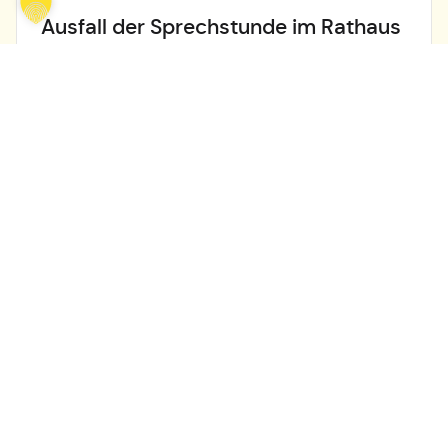
Ausfall der Sprechstunde im Rathaus
Böttigheim
Dienstag den 28.07.2026 entfällt leider die
Sprechstunde im Rathaus Böttigheim kurzfristig.
Nächste...
mehr lesen
Alle Nachrichten lesen