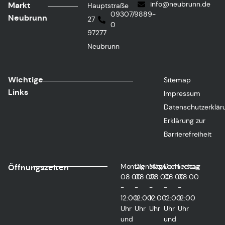
info@neubrunn.de
Markt
Hauptstraße
09307/9889-
Neubrunn
27
0
97277
Neubrunn
Wichtige
Sitemap
Links
Impressum
Datenschutzerklär
Erklärung zur
Barrierefreiheit
Montag
Dienstag
Mittwoch
Donnerstag
Freitag
Öffnungszeiten
08:00
08:00
08:00
08:00
08:00
-
-
-
-
-
12:00
12:00
12:00
12:00
12:00
Uhr
Uhr
Uhr
Uhr
Uhr
und
und