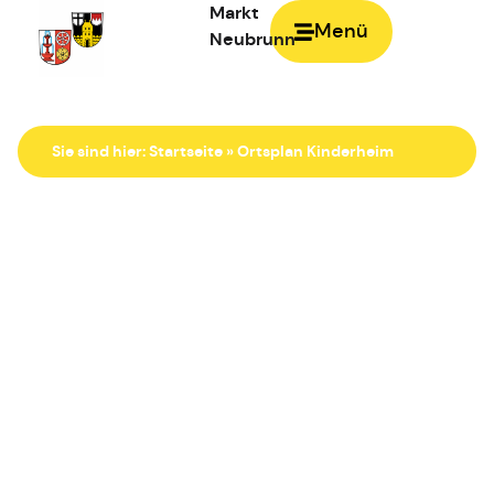
Markt
Menü
Neubrunn
Zur Startseite
Sie sind hier:
Startseite
»
Ortsplan Kinderheim