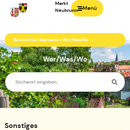
Markt
Menü
Neubrunn
Zur Startseite
Sie sind hier:
Startseite
»
Wer/Was/Wo
Wer/Was/Wo
Sonstiges