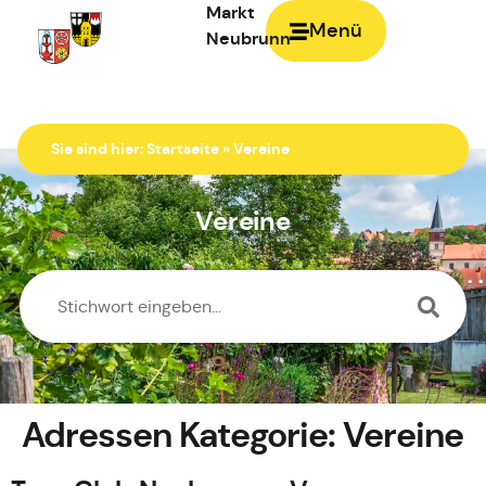
Markt
Menü
Neubrunn
Zur Startseite
Sie sind hier:
Startseite
»
Vereine
Vereine
Adressen Kategorie:
Vereine