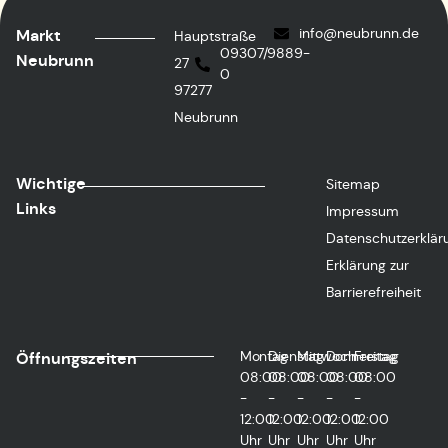
info@neubrunn.de
Markt
Hauptstraße
09307/9889-
Neubrunn
27
0
97277
Neubrunn
Wichtige
Sitemap
Links
Impressum
Datenschutzerklär
Erklärung zur
Barrierefreiheit
Montag
Dienstag
Mittwoch
Donnerstag
Freitag
Öffnungszeiten
08:00
08:00
08:00
08:00
08:00
-
-
-
-
-
12:00
12:00
12:00
12:00
12:00
Uhr
Uhr
Uhr
Uhr
Uhr